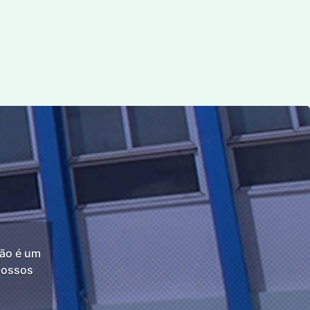
s
não é um
 nossos